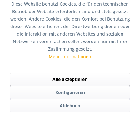
Diese Website benutzt Cookies, die für den technischen
Der Einsatz von Wandnischen im professionellen
Betrieb der Website erforderlich sind und stets gesetzt
Ladenbau bietet viele Vorteile. Zu diesen Vorteilen
werden. Andere Cookies, die den Komfort bei Benutzung
gehören die Flexibilität in Bezug auf verschiedene
dieser Website erhöhen, der Direktwerbung dienen oder
Designs, der Platz, der zur Verfügung steht, die
die Interaktion mit anderen Websites und sozialen
Personalisierung für verschiedene Produkte und die
Netzwerken vereinfachen sollen, werden nur mit Ihrer
einfache Montage und Demontage für Fachleute. Einer
Zustimmung gesetzt.
der wichtigsten Vorteile ist jedoch, dass sie das Interesse
Mehr Informationen
der Kunden wecken und die Attraktivität der
Verkaufsfläche erhöhen.
Alle akzeptieren
5. Fazit
Konfigurieren
Wandnischen sind eine hervorragende Lösung für den
professionellen Ladenbau und bieten viele Vorteile wie
Ablehnen
Flexibilität, Platzersparnis, Personalisierung und
einfache Montage und Demontage im Trockenbau oder
beim Ladenumbau selbst.